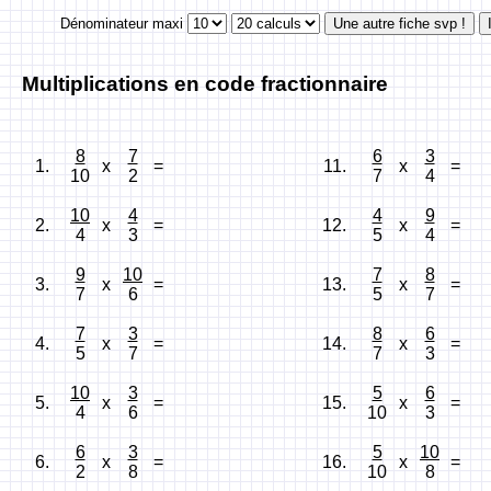
Dénominateur maxi
Multiplications en code fractionnaire
8
7
6
3
1.
x
=
11.
x
=
10
2
7
4
10
4
4
9
2.
x
=
12.
x
=
4
3
5
4
9
10
7
8
3.
x
=
13.
x
=
7
6
5
7
7
3
8
6
4.
x
=
14.
x
=
5
7
7
3
10
3
5
6
5.
x
=
15.
x
=
4
6
10
3
6
3
5
10
6.
x
=
16.
x
=
2
8
10
8