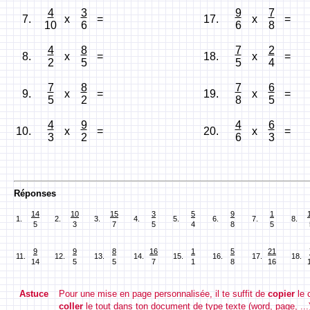
4
3
9
7
7.
x
=
17.
x
=
10
6
6
8
4
8
7
2
8.
x
=
18.
x
=
2
5
5
4
7
8
7
6
9.
x
=
19.
x
=
5
2
8
5
4
9
4
6
10.
x
=
20.
x
=
3
2
6
3
Réponses
14
10
15
3
5
9
1
1.
2.
3.
4.
5.
6.
7.
8.
5
3
7
5
4
8
5
9
9
8
16
1
5
21
11.
12.
13.
14.
15.
16.
17.
18.
14
5
5
7
1
8
16
Astuce
Pour une mise en page personnalisée, il te suffit de
copier
le 
coller
le tout dans ton document de type texte (word, page, ...