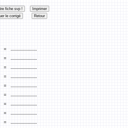
=
.......................
=
.......................
=
.......................
=
.......................
=
.......................
=
.......................
=
.......................
=
.......................
=
.......................