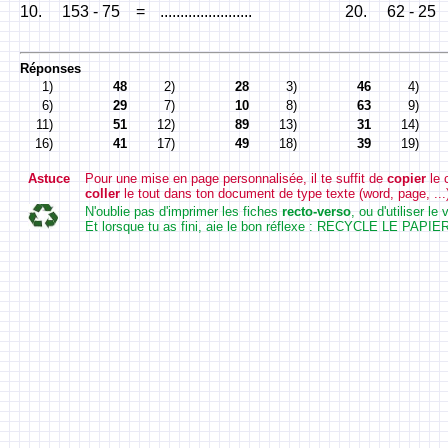
10.
153 - 75
=
.......................
20.
62 - 25
Réponses
1)
48
2)
28
3)
46
4)
6)
29
7)
10
8)
63
9)
11)
51
12)
89
13)
31
14)
16)
41
17)
49
18)
39
19)
Astuce
Pour une mise en page personnalisée, il te suffit de
copier
le 
coller
le tout dans ton document de type texte (word, page, ...
N'oublie pas d'imprimer les fiches
recto-verso
, ou d'utiliser l
Et lorsque tu as fini, aie le bon réflexe : RECYCLE LE PAPIER