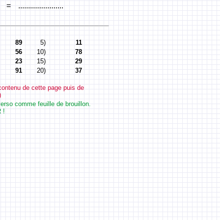
=
.......................
89
5)
11
56
10)
78
23
15)
29
91
20)
37
contenu de cette page puis de
)
e verso comme feuille de brouillon.
 !