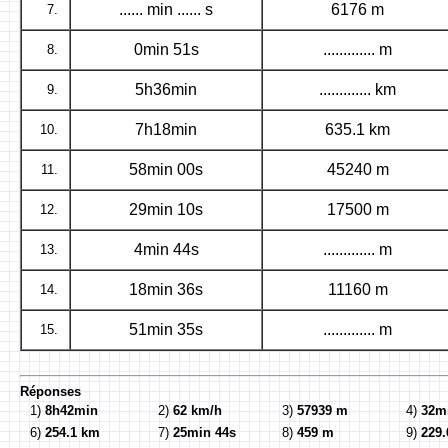
...... min ...... s
6176 m
7.
0min 51s
............. m
8.
5h36min
............. km
9.
7h18min
635.1 km
10.
58min 00s
45240 m
11.
29min 10s
17500 m
12.
4min 44s
............. m
13.
18min 36s
11160 m
14.
51min 35s
............. m
15.
Réponses
1)
8h42min
2)
62 km/h
3)
57939 m
4)
32m
6)
254.1 km
7)
25min 44s
8)
459 m
9)
229