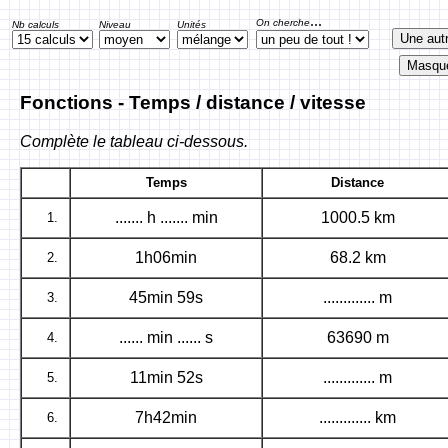
...
On cherche
Nb calculs
Niveau
Unités
Fonctions - Temps / distance / vitesse
Complète le tableau ci-dessous.
Temps
Distance
....... h ....... min
1000.5 km
1.
1h06min
68.2 km
2.
45min 59s
............. m
3.
...... min ...... s
63690 m
4.
11min 52s
............. m
5.
7h42min
............. km
6.