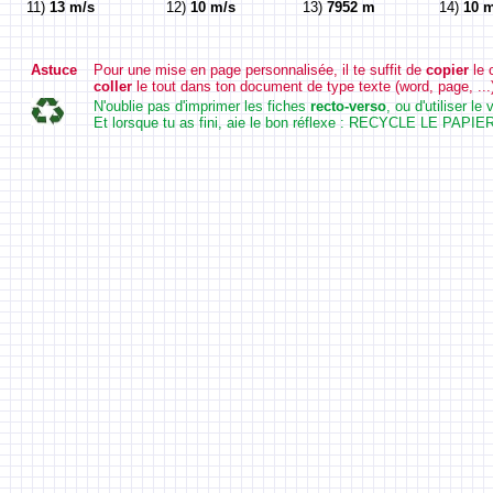
11)
13 m/s
12)
10 m/s
13)
7952 m
14)
10 
Astuce
Pour une mise en page personnalisée, il te suffit de
copier
le 
coller
le tout dans ton document de type texte (word, page, ...
N'oublie pas d'imprimer les fiches
recto-verso
, ou d'utiliser l
Et lorsque tu as fini, aie le bon réflexe : RECYCLE LE PAPIER