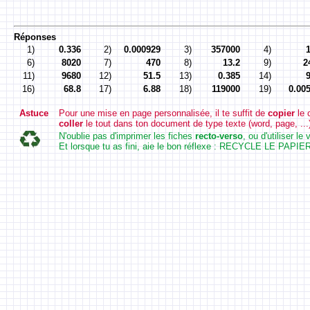
Réponses
1)
0.336
2)
0.000929
3)
357000
4)
6)
8020
7)
470
8)
13.2
9)
2
11)
9680
12)
51.5
13)
0.385
14)
16)
68.8
17)
6.88
18)
119000
19)
0.00
Astuce
Pour une mise en page personnalisée, il te suffit de
copier
le 
coller
le tout dans ton document de type texte (word, page, ...
N'oublie pas d'imprimer les fiches
recto-verso
, ou d'utiliser l
Et lorsque tu as fini, aie le bon réflexe : RECYCLE LE PAPIER