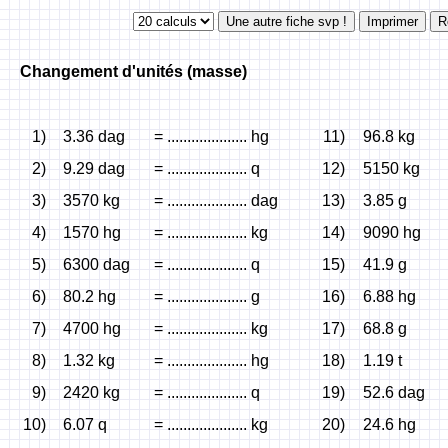
Changement d'unités (masse)
1)
3.36 dag
= .................... hg
11)
96.8 kg
2)
9.29 dag
= .................... q
12)
5150 kg
3)
3570 kg
= .................... dag
13)
3.85 g
4)
1570 hg
= .................... kg
14)
9090 hg
5)
6300 dag
= .................... q
15)
41.9 g
6)
80.2 hg
= .................... g
16)
6.88 hg
7)
4700 hg
= .................... kg
17)
68.8 g
8)
1.32 kg
= .................... hg
18)
1.19 t
9)
2420 kg
= .................... q
19)
52.6 dag
10)
6.07 q
= .................... kg
20)
24.6 hg