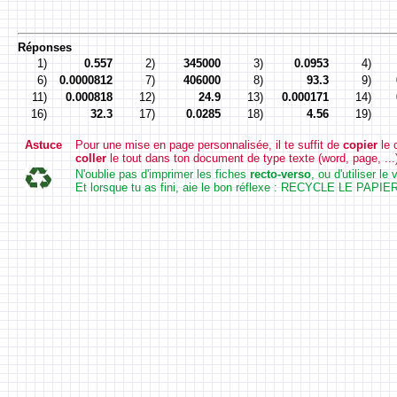
Réponses
1)
0.557
2)
345000
3)
0.0953
4)
6)
0.0000812
7)
406000
8)
93.3
9)
11)
0.000818
12)
24.9
13)
0.000171
14)
16)
32.3
17)
0.0285
18)
4.56
19)
Astuce
Pour une mise en page personnalisée, il te suffit de
copier
le 
coller
le tout dans ton document de type texte (word, page, ...
N'oublie pas d'imprimer les fiches
recto-verso
, ou d'utiliser l
Et lorsque tu as fini, aie le bon réflexe : RECYCLE LE PAPIER