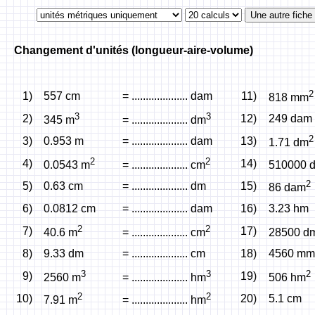
Changement d'unités (longueur-aire-volume)
2
1)
557 cm
= .................... dam
11)
818 mm
3
3
2)
12)
249 dam
345 m
= .................... dm
2
3)
0.953 m
= .................... dam
13)
1.71 dm
2
2
4)
14)
0.0543 m
= .................... cm
510000 
2
5)
0.63 cm
= .................... dm
15)
86 dam
6)
0.0812 cm
= .................... dam
16)
3.23 hm
2
2
7)
17)
40.6 m
= .................... cm
28500 d
8)
9.33 dm
= .................... cm
18)
4560 mm
3
3
2
9)
19)
2560 m
= .................... hm
506 hm
2
2
10)
20)
5.1 cm
7.91 m
= .................... hm