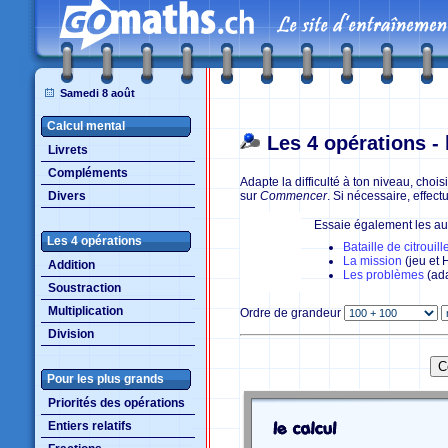
Samedi 8 août
Calcul mental
Les 4 opérations - 
Livrets
Compléments
Adapte la difficulté à ton niveau, choi
Divers
sur
Commencer
. Si nécessaire, effectu
Essaie également les aut
Les 4 opérations
Bataille de citrouill
La mission
(jeu et
Addition
Les problèmes
(ad
Soustraction
Multiplication
O
rdre de grandeur
Division
Pour les plus grands
Priorités des opérations
Entiers relatifs